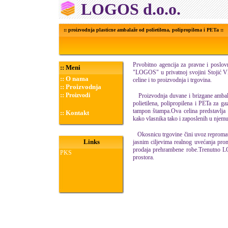
LOGOS d.o.o.
:: proizvodnja plasticne ambalaže od polietilena, polipropilena i PETa ::
Prvobitno agencija za pravne i posl
::
Meni
"LOGOS" u privatnoj svojini Stojić Vl
::
O nama
celine i to proizvodnja i trgovina.
::
Proizvodnja
::
Proizvodi
Proizvodnja duvane i brizgane ambala
polietilena, polipropilena i PETa za ga
tampon štampa.Ova celina predstavlja 
::
Kontakt
kako vlasnika tako i zaposlenih u njemu
Okosnicu trgovine čini uvoz repromateri
Links
jasnim ciljevima realnog uvećanja prom
prodaja prehrambene robe.Trenutno L
PKS
prostora.